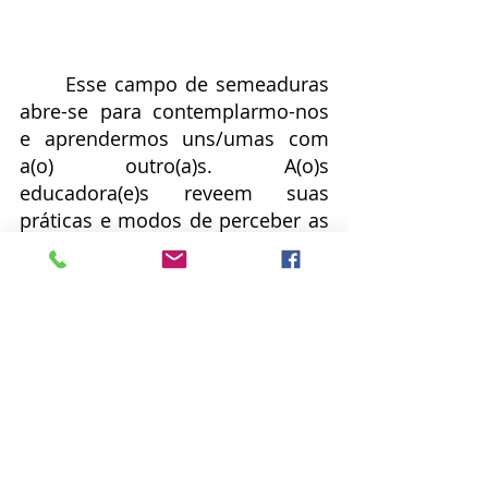
	Esse campo de semeaduras 
abre-se para contemplarmo-nos 
e aprendermos uns/umas com 
a(o) outro(a)s. A(o)s 
educadora(e)s reveem suas 
práticas e modos de perceber as 
práticas educacionais e, neste 
movimento, semeiam novas 
possibilidades de fazerem-se 
educadora(e)s. As crianças 
leitoras abrem-se para o 
exercício de expressar-se e 
descobrir-se com inúmeras 
possibilidades criadoras: seu 
campo de semeação abre-se ao 