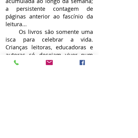
acumulada ao longo da semana; 
a persistente contagem de 
páginas anterior ao fascínio da 
leitura...
	Os livros são somente uma 
isca para celebrar a vida. 
Crianças leitoras, educadoras e 
autoras só desejam viver num 
tempo e espaço onde cada uma 
encontra seu eu autêntico e 
essencial. Sem perceber, cada 
uma de nós visita seus encantos, 
movimentos e contradições e faz 
circulá-las em meio a livros, 
risos, escritas, jogos, gestos, 
palavras lavras avras vras ras as 
s