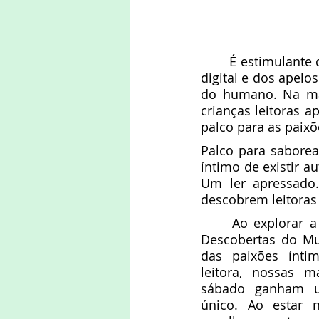
	É estimulante contemplar crianças totalmente voltadas à leitura. Apesar da cultura 
digital e dos apelo
do humano. Na man
crianças leitoras apaixonadas
palco para as paixõ
Palco para saborear
íntimo de existir a
Um ler apressado.
descobrem leitoras
	Ao explorar a Biblioteca Leituras e 
Descobertas do M
das paixões íntim
leitora, nossas m
sábado ganham u
único. Ao estar ne