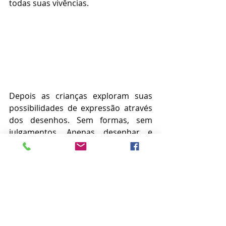
todas suas vivências.
Depois as crianças exploram suas 
possibilidades de expressão através 
dos desenhos. Sem formas, sem 
julgamentos. Apenas desenhar e 
pintar com a alma. Essa experiência 
de solitude instiga atitudes de 
autoconhecimento. Desenho porque 
existo, pois sinto, pois moro num 
determinado, porque gosto de 
chuva, amo gato, adoro carros... Um 
campo aberto para o 