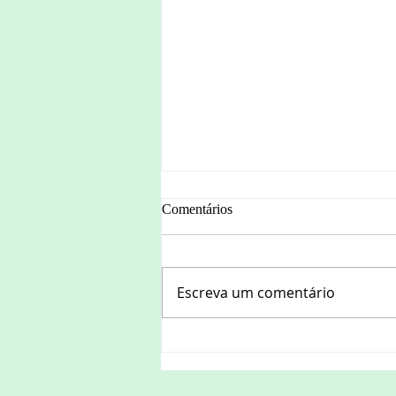
Comentários
Escreva um comentário
Ler para superar expressões da
barbárie