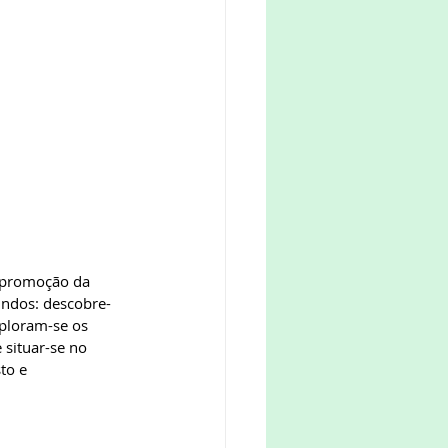
 promoção da 
undos: descobre-
xploram-se os 
 situar-se no 
to e 