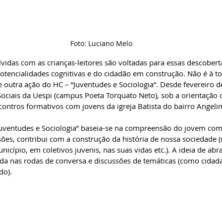
Foto: Luciano Melo
idas com as crianças-leitores são voltadas para essas descobertas
otencialidades cognitivas e do cidadão em construção. Não é à t
e outra ação do HC – “Juventudes e Sociologia”. Desde fevereiro d
Sociais da Uespi (campus Poeta Torquato Neto), sob a orientação
ntros formativos com jovens da igreja Batista do bairro Angeli
uventudes e Sociologia” baseia-se na compreensão do jovem como
ões, contribui com a construção da história de nossa sociedade (n
nicípio, em coletivos juvenis, nas suas vidas etc.). A ideia de abra
ída nas rodas de conversa e discussões de temáticas (como cidad
do).