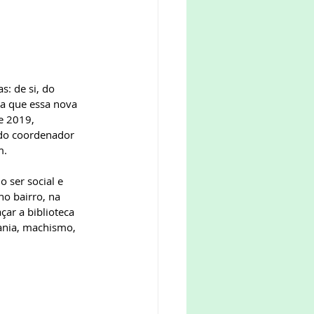
: de si, do 
oa que essa nova 
e 2019, 
 do coordenador 
m.
 ser social e 
o bairro, na 
çar a biblioteca 
ania, machismo, 