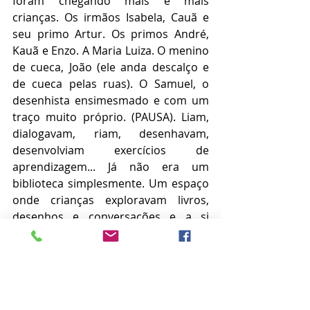
foram chegando mais e mais 
crianças. Os irmãos Isabela, Cauã e 
seu primo Artur. Os primos André, 
Kauã e Enzo. A Maria Luiza. O menino 
de cueca, João (ele anda descalço e 
de cueca pelas ruas). O Samuel, o 
desenhista ensimesmado e com um 
traço muito próprio. (PAUSA). Liam, 
dialogavam, riam, desenhavam, 
desenvolviam exercícios de 
aprendizagem... Já não era um 
biblioteca simplesmente. Um espaço 
onde crianças exploravam livros, 
desenhos e conversações e a si 
próprios. Um espaço daquelas 
crianças. (PAUSA).