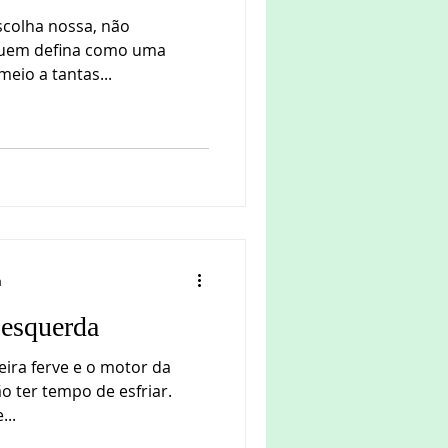
colha nossa, não
 quem defina como uma
meio a tantas...
a
 esquerda
leira ferve e o motor da
ão ter tempo de esfriar.
...