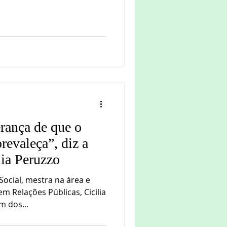
rança de que o
prevaleça”, diz a
lia Peruzzo
cial, mestra na área e
m Relações Públicas, Cicilia
m dos...