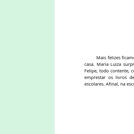
	Mais felizes ficamos ao final de nosso encontro. Helen já se habituou a escolher seu livro para ler em 
casa. Maria Luiza surp
Felipe, todo contente, 
emprestar os livros d
escolares. Afinal, na 