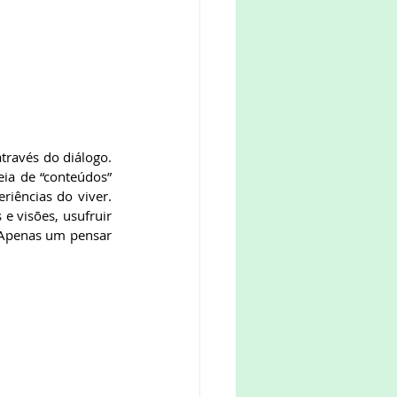
ia de “conteúdos” 
iências do viver. 
e visões, usufruir 
Apenas um pensar 