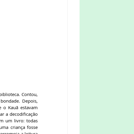
 bondade. Depois, 
e o Kauã estavam 
r a decodificação 
m um livro: todas 
ma criança fosse 
rrompia a leitura 