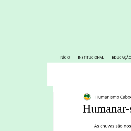
INÍCIO
INSTITUCIONAL
EDUCAÇÃO
Humanismo Caboc
Humanar-se
	As chuvas são nossas irmãs. Numa praça, vivificam toda a vida a nossa volta. Na praça do Santa Sofia 