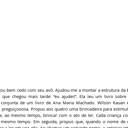
a que chegou mais tarde: “eu ajudei!”. Ela leu um livro sobre
a conjunta de um livro de Ana Maria Machado. Wilson Kauan 
 preguiçooosa. Propus aos quatro uma brincadeira para estimula
s e, ao mesmo tempo, brincar com o ato de ler. Cada criança co
 mesmo tempo. Em seguida, propus que, quando o nome de u
e a ler em voz alta. Ao chamar um segundo nome, a anterior inte