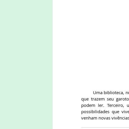
	Uma biblioteca, numa praça, num final de tarde... O que pode ocorrer? Primeiro, uma mãe e um pai 
que trazem seu garoto
podem ler. Terceiro, 
possibilidades que viv
venham novas vivências