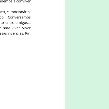
ndemos a conviver 
tt, “Emocionário: 
do... Conversamos 
o entre amigos... 
para viver. Viver 
s vivências. Rir. 