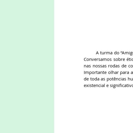
	A turma do “Amigos do Livro e Outras Nuvens” exercitou bastante o pensamento através do diálogo. 
Conversamos sobre étic
nas nossas rodas de con
Importante olhar para as
de toda as potências h
existencial e significativ