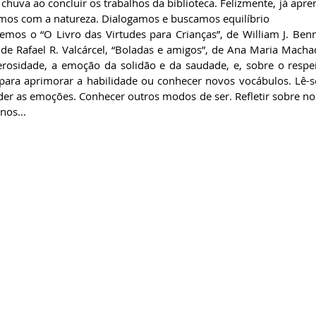
huva ao concluir os trabalhos da biblioteca. Felizmente, já apre
mos com a natureza. Dialogamos e buscamos equilíbrio
mos o “O Livro das Virtudes para Crianças”, de William J. Benne
 de Rafael R. Valcárcel, “Boladas e amigos”, de Ana Maria Macha
rosidade, a emoção da solidão e da saudade, e, sobre o respeit
ara aprimorar a habilidade ou conhecer novos vocábulos. Lê-se 
 as emoções. Conhecer outros modos de ser. Refletir sobre nossa
nos...