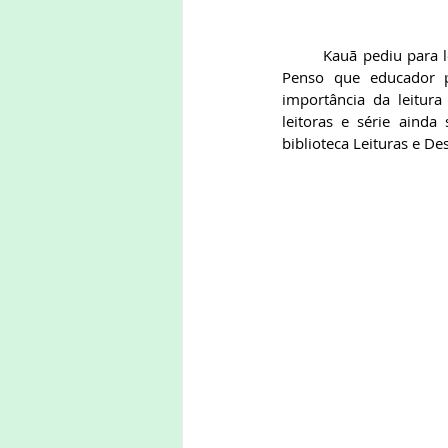
	Kauã pediu para levar um livro para casa. Wilson Kauan não queria tomar emprestado, mas insisti. 
Penso que educador pr
importância da leitura
leitoras e série ainda
biblioteca Leituras e D