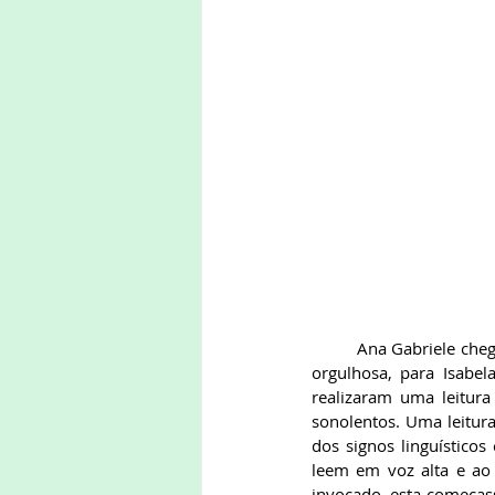
	Ana Gabriele chegou bem cedo com seu avô. Ajudou-me a montar a estrutura da biblioteca. Contou, 
orgulhosa, para Isabel
realizaram uma leitur
sonolentos. Uma leitura
dos signos linguístico
leem em voz alta e ao
invocado, esta começass