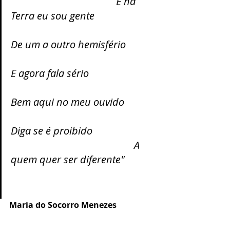
                                         E na 
Terra eu sou gente                        
De um a outro hemisfério           
E agora fala sério                          
Bem aqui no meu ouvido            
Diga se é proibido                        
                                                A 
quem quer ser diferente"
Maria do Socorro Menezes