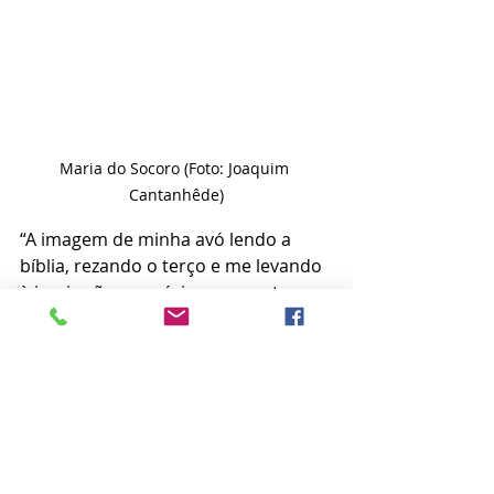
Maria do Socoro (Foto: Joaquim 
Cantanhêde)
“A imagem de minha avó lendo a 
bíblia, rezando o terço e me levando 
à igreja são memórias marcantes. 
Ela é de fato a definição de mulher 
destemida e guerreira. Dona de um 
personalidade autêntica, mas sem 
perder a doçura, minha avó é uma 
miscelânea de emoções. E são os 
seus versos que melhor 
representam essa efervescência de 