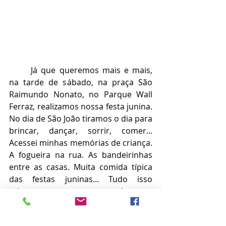
	Já que queremos mais e mais, 
na tarde de sábado, na praça São 
Raimundo Nonato, no Parque Wall 
Ferraz, realizamos nossa festa junina. 
No dia de São João tiramos o dia para 
brincar, dançar, sorrir, comer... 
Acessei minhas memórias de criança. 
A fogueira na rua. As bandeirinhas 
entre as casas. Muita comida típica 
das festas juninas... Tudo isso 
reinventamos em uma tarde, num 
pequeno recanto de uma praça.
	Gratidão a toda(e/o)s que 