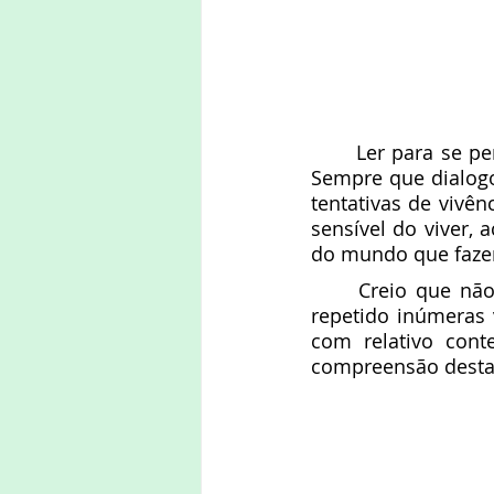
	Ler para se perceber melhor e colocar-se no mundo de forma sensata e fraterna. 
Sempre que dialogo
tentativas de vivên
sensível do viver, 
do mundo que faz
	Creio que não é a primeira vez que escrevo sobre este ponto, mas precisa ser 
repetido inúmeras v
com relativo cont
compreensão desta c