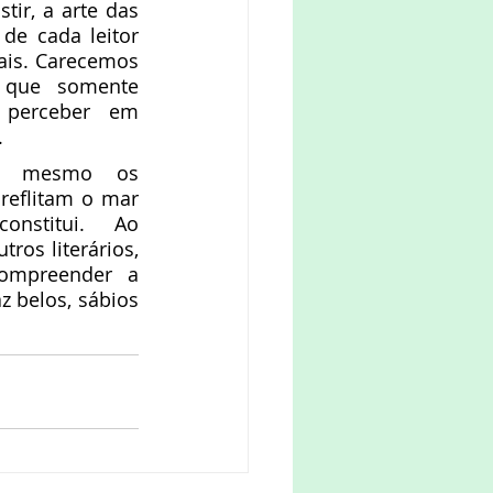
tir, a arte das 
de cada leitor 
ais. Carecemos 
 que somente 
perceber em 
.
reflitam o mar 
nstitui. Ao 
ros literários, 
ompreender a 
z belos, sábios 