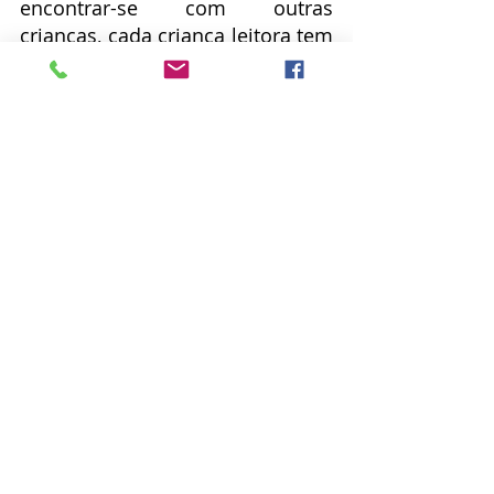
encontrar-se com outras 
crianças, cada criança leitora tem 
oportunidade de exercitar 
empatia, inteligência, 
generosidade e sentido de 
pertencimento social. Não são 
conceitos abstratos. São raios de 
luz experimentados na ciranda 
da vida.
Posts recentes
Ver tudo