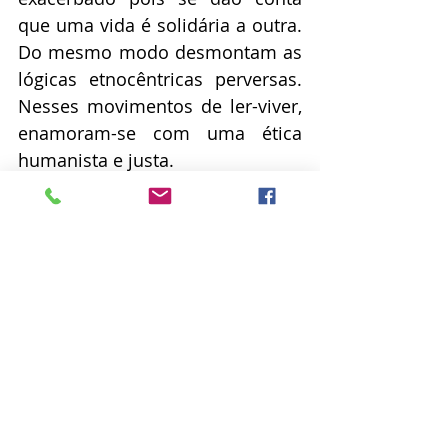
que uma vida é solidária a outra. 
Do mesmo modo desmontam as 
lógicas etnocêntricas perversas. 
Nesses movimentos de ler-viver, 
enamoram-se com uma ética 
humanista e justa.
	Autenticidade e humanismo 
solidário e justo. Nessas duas 
expressões encontram-se 
sentidos que nos alimentam, a 
cada final de semana, para 
ocupar praças de Teresina com a 