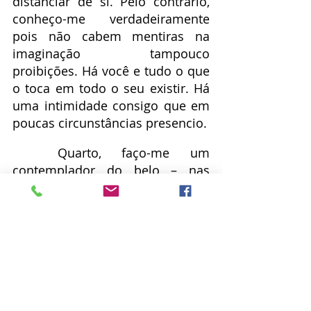
distanciar de si. Pelo contrário, 
conheço-me verdadeiramente 
pois não cabem mentiras na 
imaginação tampouco 
proibições. Há você e tudo o que 
o toca em todo o seu existir. Há 
uma intimidade consigo que em 
poucas circunstâncias presencio.
	Quarto, faço-me um 
contemplador do belo – nas 
palavras e na vastidão de seus 
significados. Escolho o sensível 
inefável. Abraço-me com a magia 
e a doçura. Consolo-me com a 
fantasia e encontros com outros. 
Rememoro minhas histórias. 
Desapego-me do imediato e 
aprecio o tempo. Faço-me 