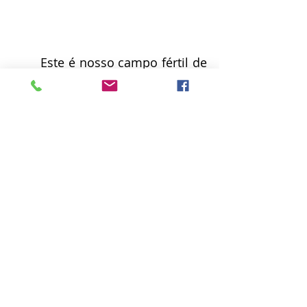
	Este é nosso campo fértil de 
vida intensa e essencial. Esta é 
nossa biblioteca. Um campo 
amplo de possibilidades, sonhos 
e criações. Criar como uma 
necessidade humana vital. As 
crianças mudam. Os educadores 
se reinventam. A biblioteca se 
transforma.